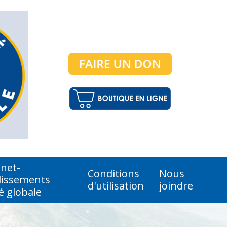
anet-
Conditions
Nous
lissements
d'utilisation
joindre
é globale