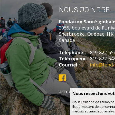
NOUS JOINDRE
Fondation Santé global
2955, boulevard de l'Univ
Sherbrooke,
Québec
J1K
Canada
Téléphone :
819-822-55
Télécopieur :
819-822-54
Courriel :
info@fonda
accueil
|
contact
|
condi
Nous respectons votr
Nous utilisons des témoins 
Ils permettent de personnali
médias sociaux et d'analyse