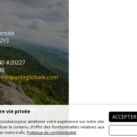
e
ersité
 2Y3
40 #20227
30
tionsanteglobale.com
tions
|
confidentialité
e vie privée
ACCEPTER
(cookies) pour améliorer votre expérience sur notre site.
ser le contenu, d'offrir des fonctionnalités relatives aux
r notre trafic.
Politique de confidentialité