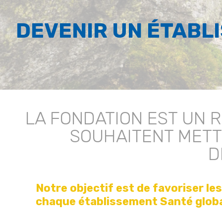
DEVENIR UN ÉTABL
LA FONDATION EST UN 
SOUHAITENT METT
D
Notre objectif est de favoriser le
chaque établissement Santé globa