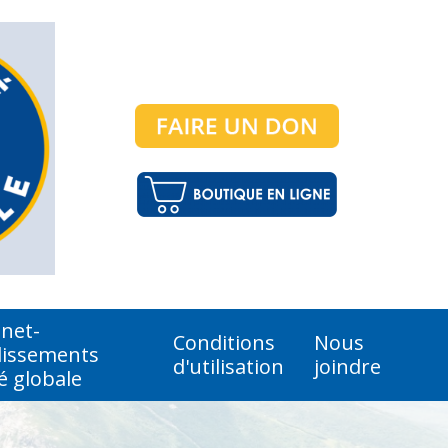
anet-
Conditions
Nous
lissements
d'utilisation
joindre
é globale