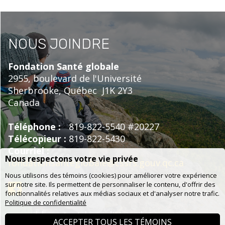
NOUS JOINDRE
Fondation Santé globale
2955, boulevard de l'Université
Sherbrooke,
Québec
J1K 2Y3
Canada
Téléphone :
819-822-5540 #20227
Télécopieur :
819-822-5430
Courriel :
Nous respectons votre vie privée
fondationsanteglobale@cssrs.gouv.qc.ca
Nous utilisons des témoins (cookies) pour améliorer votre expérience
sur notre site. Ils permettent de personnaliser le contenu, d'offrir des
fonctionnalités relatives aux médias sociaux et d'analyser notre trafic.
Politique de confidentialité
accueil
|
contact
|
conditions
|
ACCEPTER TOUS LES TÉMOINS