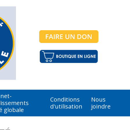
anet-
Conditions
Nous
lissements
d'utilisation
joindre
é globale