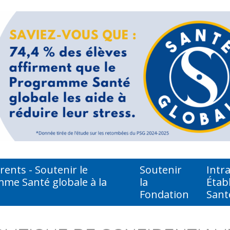
ents - Soutenir le
Soutenir
Intr
me Santé globale à la
la
Étab
Fondation
Sant