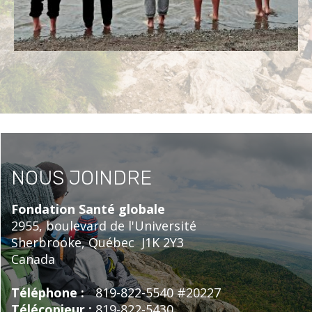
NOUS JOINDRE
Fondation Santé globale
2955, boulevard de l'Université
Sherbrooke,
Québec
J1K 2Y3
Canada
Téléphone :
819-822-5540 #20227
Télécopieur :
819-822-5430