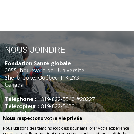
NOUS JOINDRE
Fondation Santé globale
2955, boulevard de l'Université
Sherbrooke,
Québec
J1K 2Y3
Canada
Téléphone :
819-822-5540 #20227
Télécopieur :
819-822-5430
Courriel :
Nous respectons votre vie privée
fondationsanteglobale@cssrs.gouv.qc.ca
Nous utilisons des témoins (cookies) pour améliorer votre expérience
sur notre site. Ils permettent de personnaliser le contenu, d'offrir des